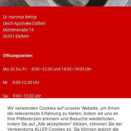
Dr. Hartmut Behrje
Deich-Apotheke Elsfleth
Mühlenstraße 13
26931 Elsfleth
Öffnungszeiten:
Mo, Di, Do, Fr: 8:00–12:30 und 14:30–18:00 Uhr
Mi 8:00-12.30 Uhr
Sa: 9:00–12:00 Uhr
Wir verwenden Cookies auf unserer Website, um Ihnen
die relevanteste Erfahrung zu bieten, indem wir uns an
Telefon: +49 4404 92840
Ihre Präferenzen erinnern und Besuche wiederholen.
Telefax: +49 4404 928420
Indem Sie auf „Alle akzeptieren“ klicken, stimmen Sie der
E-Mail: service@deich-apo-elsfleth.de
Verwendung ALLER Cookies zu. Sie können jedoch die